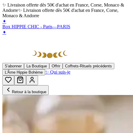
✨ Livraison offerte dès 50€ d'achat en France, Corse, Monaco &
Andorre
✨ Livraison offerte dès 50€ d'achat en France, Corse,
Monaco & Andorre
✦
Box HIPPIE CHIC - Paris
—
PARIS
✦
S'abonner
La Boutique
Offrir
Coffrets-Rituels précédents
✨ Qui suis-je
L'Âme Hippie Bohème
Retour à la boutique