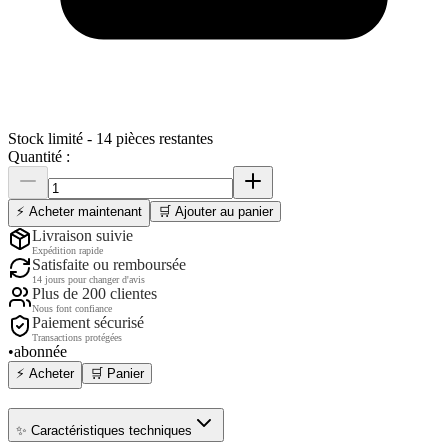
Stock limité -
14
pièces restantes
Quantité :
⚡ Acheter maintenant
🛒 Ajouter au panier
Livraison suivie
Expédition rapide
Satisfaite ou remboursée
14 jours pour changer d'avis
Plus de 200 clientes
Nous font confiance
Paiement sécurisé
Transactions protégées
•
abonnée
⚡ Acheter
🛒 Panier
✨ Caractéristiques techniques