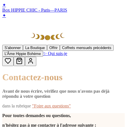
✦
Box HIPPIE CHIC - Paris
—
PARIS
✦
S'abonner
La Boutique
Offrir
Coffrets mensuels précédents
✨ Qui suis-je
L'Âme Hippie Bohème
Contactez-nous
Avant de nous écrire, vérifiez que nous n'avons pas déjà
répondu à votre question
dans la rubrique
"Foire aux questions"
Pour toutes demandes ou questions,
n'hésitez pas à me contacter à l'adresse suivante :